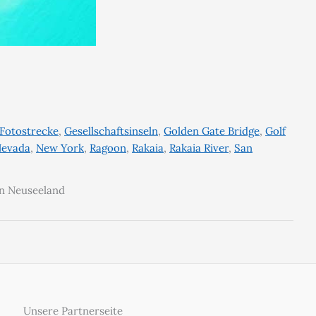
Fotostrecke
,
Gesellschaftsinseln
,
Golden Gate Bridge
,
Golf
evada
,
New York
,
Ragoon
,
Rakaia
,
Rakaia River
,
San
in Neuseeland
Unsere Partnerseite