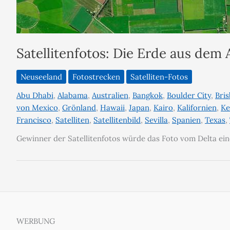
Satellitenfotos: Die Erde aus dem A
Neuseeland
Fotostrecken
Satelliten-Fotos
Abu Dhabi
,
Alabama
,
Australien
,
Bangkok
,
Boulder City
,
Bri
von Mexico
,
Grönland
,
Hawaii
,
Japan
,
Kairo
,
Kalifornien
,
Ke
Francisco
,
Satelliten
,
Satellitenbild
,
Sevilla
,
Spanien
,
Texas
,
Gewinner der Satellitenfotos würde das Foto vom Delta ein
WERBUNG