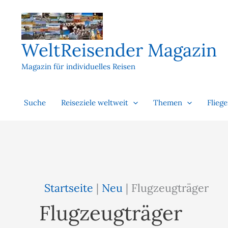
Zum
Inhalt
springen
WeltReisender Magazin
Magazin für individuelles Reisen
Suche
Reiseziele weltweit
Themen
Flieg
Startseite
|
Neu
|
Flugzeugträger
Flugzeugträger