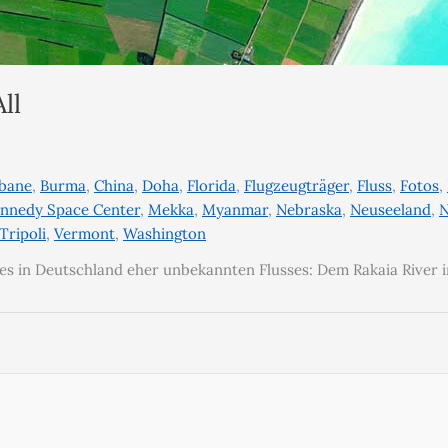
ll
sbane
,
Burma
,
China
,
Doha
,
Florida
,
Flugzeugträger
,
Fluss
,
Fotos
,
nnedy Space Center
,
Mekka
,
Myanmar
,
Nebraska
,
Neuseeland
,
N
Tripoli
,
Vermont
,
Washington
es in Deutschland eher unbekannten Flusses: Dem Rakaia River 