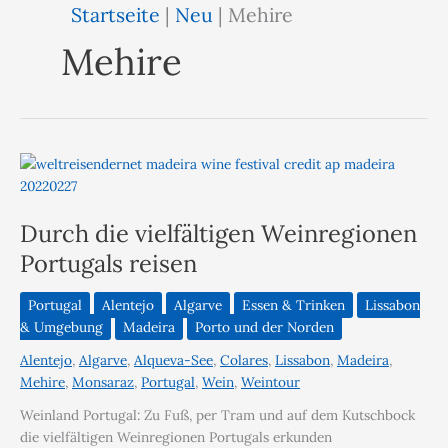
Startseite
|
Neu
|
Mehire
Mehire
Durch die vielfältigen Weinregionen
Portugals reisen
Portugal
Alentejo
Algarve
Essen & Trinken
Lissabon
& Umgebung
Madeira
Porto und der Norden
Alentejo
,
Algarve
,
Alqueva-See
,
Colares
,
Lissabon
,
Madeira
,
Mehire
,
Monsaraz
,
Portugal
,
Wein
,
Weintour
Weinland Portugal: Zu Fuß, per Tram und auf dem Kutschbock
die vielfältigen Weinregionen Portugals erkunden