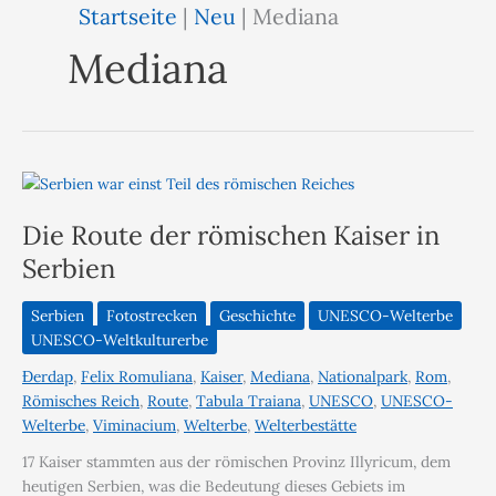
Startseite
|
Neu
|
Mediana
Mediana
Die Route der römischen Kaiser in
Serbien
Serbien
Fotostrecken
Geschichte
UNESCO-Welterbe
UNESCO-Weltkulturerbe
Đerdap
,
Felix Romuliana
,
Kaiser
,
Mediana
,
Nationalpark
,
Rom
,
Römisches Reich
,
Route
,
Tabula Traiana
,
UNESCO
,
UNESCO-
Welterbe
,
Viminacium
,
Welterbe
,
Welterbestätte
17 Kaiser stammten aus der römischen Provinz Illyricum, dem
heutigen Serbien, was die Bedeutung dieses Gebiets im