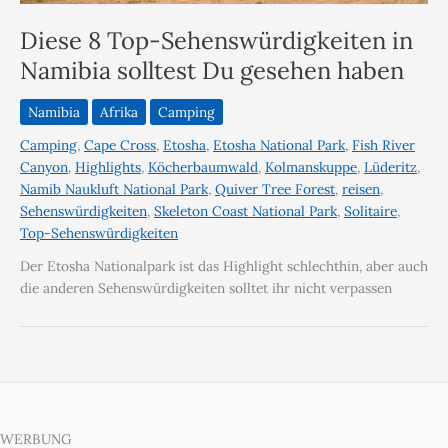
Diese 8 Top-Sehenswürdigkeiten in
Namibia solltest Du gesehen haben
Namibia
Afrika
Camping
Camping
,
Cape Cross
,
Etosha
,
Etosha National Park
,
Fish River
Canyon
,
Highlights
,
Köcherbaumwald
,
Kolmanskuppe
,
Lüderitz
,
Namib Naukluft National Park
,
Quiver Tree Forest
,
reisen
,
Sehenswürdigkeiten
,
Skeleton Coast National Park
,
Solitaire
,
Top-Sehenswürdigkeiten
Der Etosha Nationalpark ist das Highlight schlechthin, aber auch
die anderen Sehenswürdigkeiten solltet ihr nicht verpassen
WERBUNG