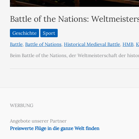
Battle of the Nations: Weltmeister
Geschichte
Sport
Battle
,
Battle of Nations
,
Historical Medieval Battle
,
HMB
,
K
Beim Battle of the Nations, der Weltmeisterschaft der hist
WERBUNG
Angebote unserer Partner
Preiswerte Flüge in die ganze Welt finden