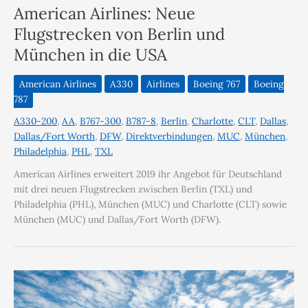
American Airlines: Neue
Flugstrecken von Berlin und
München in die USA
American Airlines
A330
Airlines
Boeing 767
Boeing
787
A330-200
,
AA
,
B767-300
,
B787-8
,
Berlin
,
Charlotte
,
CLT
,
Dallas
,
Dallas/Fort Worth
,
DFW
,
Direktverbindungen
,
MUC
,
München
,
Philadelphia
,
PHL
,
TXL
American Airlines erweitert 2019 ihr Angebot für Deutschland
mit drei neuen Flugstrecken zwischen Berlin (TXL) und
Philadelphia (PHL), München (MUC) und Charlotte (CLT) sowie
München (MUC) und Dallas/Fort Worth (DFW).