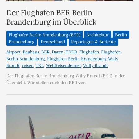
Der Flughafen BER Berlin
Brandenburg im Überblick
Flughafen Berlin Brandenburg (BER)
Architektur
Berlin
Brandenburg
Deutschland
Reportagen & Berichte
Airport
,
Bauhaus
,
BER
,
Daten
,
EDDB
,
Flughafen
,
Flughafen
Berlin Brandenburg
,
Flughafen Berlin Brandenburg Willy
Brandt
,
reisen
,
TXL
,
WeltReisender.net
,
Willy Brandt
Der Flughafen Berlin Brandenburg Willy Brandt (BER) in der
Übersicht. Wir stellen euch den BER vor.