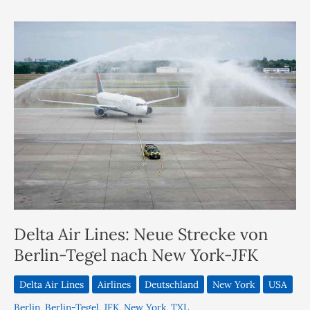
Delta Air Lines: Neue Strecke von
Berlin-Tegel nach New York-JFK
Delta Air Lines
Airlines
Deutschland
New York
USA
Berlin
,
Berlin-Tegel
,
JFK
,
New York
,
TXL