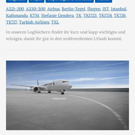
A321-200
,
A330-300
,
Airbus
,
Berlin-Tegel
,
fliegen
,
IST
,
Istanbul
,
Kathmandu
,
KTM
,
Stefanie Gendera
,
TK
,
TK1723
,
TK1724
,
TK726
,
TK727
,
Turkish Airlines
,
TXL
In unseren Logbüchern findet ihr kurz und kapp wichtiges und
witziges, damit ihr gut in den wohlverdienten Urlaub kommt.