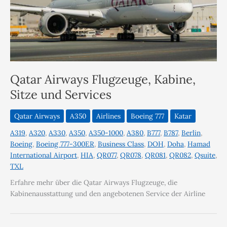
Qatar Airways Flugzeuge, Kabine,
Sitze und Services
Qatar Airways
A350
Airlines
Boeing 777
Katar
A319
,
A320
,
A330
,
A350
,
A350-1000
,
A380
,
B777
,
B787
,
Berlin
,
Boeing
,
Boeing 777-300ER
,
Business Class
,
DOH
,
Doha
,
Hamad
International Airport
,
HIA
,
QR077
,
QR078
,
QR081
,
QR082
,
Qsuite
,
TXL
Erfahre mehr über die Qatar Airways Flugzeuge, die
Kabinenausstattung und den angebotenen Service der Airline