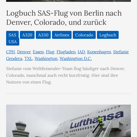
Logbuch SAS-Flug von Berlin nach
Denver, Colorado, und zurück
SAS
A320
A330
Airlines
Colorado
Logbuch
USA
CPH
,
Denver
,
Essen
,
Flug
,
Flugladen
,
IAD
,
Kopenhagen
,
Stefanie
Gendera
,
TXL
,
Washington
,
Washington D.C.
Stefanie vom WeltReisender-Team flog häufiger nach Denver,
Colorado, manchmal auch recht kurzfristig. Hier sind ihre
Notizen von einen Flug.