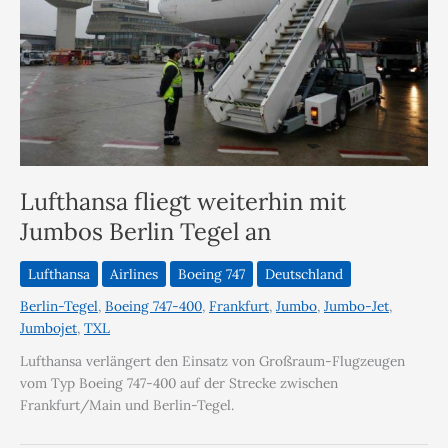
Lufthansa fliegt weiterhin mit
Jumbos Berlin Tegel an
Lufthansa
Airlines
Boeing 747
Deutschland
Berlin-Tegel
,
Boeing 747-400
,
Frankfurt
,
Jumbo
,
Jumbo-Jet
,
Jumbojet
,
TXL
Lufthansa verlängert den Einsatz von Großraum-Flugzeugen
vom Typ Boeing 747-400 auf der Strecke zwischen
Frankfurt/Main und Berlin-Tegel.