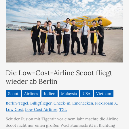
Die Low-Cost-Airline Scoot fliegt
wieder ab Berlin
Scoot
Airlines
Indien
Malaysia
USA
Vietnam
Berlin-Tegel
,
Billigflieger
,
Check-in
,
Einchecken
,
Flexiroam X
,
Low Cost
,
Low Cost Airlines
,
TXL
Seit der Fusion mit Tigerair vor einem Jahr machte die Airline
Scoot nicht nur einen großen Wachstumsschritt in Richtung