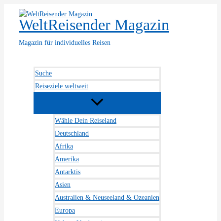
Zum
Inhalt
WeltReisender Magazin
springen
Magazin für individuelles Reisen
Suche
Reiseziele weltweit
Wähle Dein Reiseland
Deutschland
Afrika
Amerika
Antarktis
Asien
Australien & Neuseeland & Ozeanien
Europa