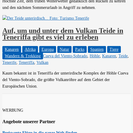
Höchste Zeit, dem trüben Winterwetter gedanklich den Rücken zu kehren
und den nächsten Sommerurlaub in Angriff zu nehmen.
Auf, um und unter dem Vulkan Teide in
Teneriffa gibt es viel zu erleben
Kanaren
Afrika
Europa
Natur
Parks
Spanien
Tiere
Wandern & Trekking
Cueva del Viento-Sobrado
,
Höhle
,
Kanaren
,
Teide
,
Tenerife
,
Teneriffa
,
Vulkan
Kaum bekannt ist in Teneriffa der unterirdische Komplex der Höhle Cueva
del Viento-Sobrado, die größte Vulkanröhre auf dem Gebiet der
Europäischen Union.
WERBUNG
Angebote unserer Partner
Preiswerte Flüge in die ganze Welt finden