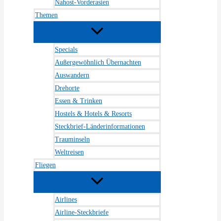
Nahost-Vorderasien
Themen
Specials
Außergewöhnlich Übernachten
Auswandern
Drehorte
Essen & Trinken
Hostels & Hotels & Resorts
Steckbrief-Länderinformationen
Trauminseln
Weltreisen
Fliegen
Airlines
Airline-Steckbriefe