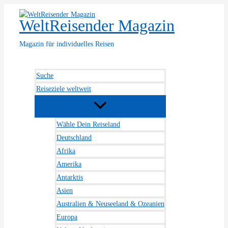
Zum
Inhalt
WeltReisender Magazin
springen
Magazin für individuelles Reisen
Suche
Reiseziele weltweit
Wähle Dein Reiseland
Deutschland
Afrika
Amerika
Antarktis
Asien
Australien & Neuseeland & Ozeanien
Europa