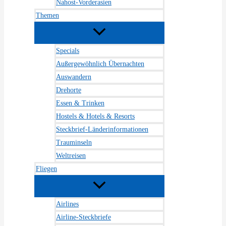
Nahost-Vorderasien
Themen
Specials
Außergewöhnlich Übernachten
Auswandern
Drehorte
Essen & Trinken
Hostels & Hotels & Resorts
Steckbrief-Länderinformationen
Trauminseln
Weltreisen
Fliegen
Airlines
Airline-Steckbriefe