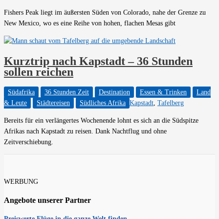
Fishers Peak liegt im äußersten Süden von Colorado, nahe der Grenze zu
New Mexico, wo es eine Reihe von hohen, flachen Mesas gibt
Kurztrip nach Kapstadt – 36 Stunden
sollen reichen
Südafrika
36 Stunden Zeit
Destination
Essen & Trinken
Land
& Leute
Städtereisen
Südliches Afrika
Kapstadt
,
Tafelberg
Bereits für ein verlängertes Wochenende lohnt es sich an die Südspitze
Afrikas nach Kapstadt zu reisen. Dank Nachtflug und ohne
Zeitverschiebung.
WERBUNG
Angebote unserer Partner
Preiswerte Flüge in die ganze Welt finden