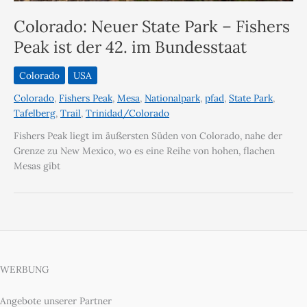
Colorado: Neuer State Park – Fishers
Peak ist der 42. im Bundesstaat
Colorado
USA
Colorado
,
Fishers Peak
,
Mesa
,
Nationalpark
,
pfad
,
State Park
,
Tafelberg
,
Trail
,
Trinidad/Colorado
Fishers Peak liegt im äußersten Süden von Colorado, nahe der
Grenze zu New Mexico, wo es eine Reihe von hohen, flachen
Mesas gibt
WERBUNG
Angebote unserer Partner