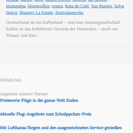
Matagalpa
,
Montecillos
,
reisen
,
Ruta de Café
,
San Ramón
,
Selva
Negra
,
Shangri-La Estate
,
Zentralamerika
Deutschland ist ein Kaffeeland – und eine Genussgesellschaft.
Kaffee ist das beliebteste Getränk der Deutschen – noch vor
Wasser und Bier.
WERBUNG
Angebote unserer Partner
Preiswerte Flüge in die ganze Welt finden
Aktuelle Flug-Angebote zum Schnäppchen-Preis
Mit Lufthansa fliegen und den ausgezeichneten Service genießen