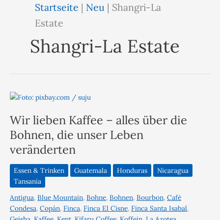
Startseite
|
Neu
|
Shangri-La
Estate
Shangri-La Estate
Wir lieben Kaffee – alles über die
Bohnen, die unser Leben
veränderten
Essen & Trinken
Guatemala
Honduras
Nicaragua
Tansania
Antigua
,
Blue Mountain
,
Bohne
,
Bohnen
,
Bourbon
,
Café
Condesa
,
Copán
,
Finca
,
Finca El Cisne
,
Finca Santa Isabal
,
Geisha
,
Kaffee
,
Kent
,
Kifaru Coffee
,
Koffein
,
La Azotea
,