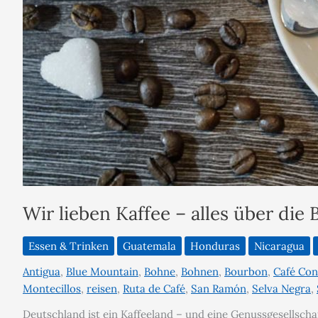
Wir lieben Kaffee – alles über di
Essen & Trinken
Guatemala
Honduras
Nicaragua
Antigua
,
Blue Mountain
,
Bohne
,
Bohnen
,
Bourbon
,
Café Co
Montecillos
,
reisen
,
Ruta de Café
,
San Ramón
,
Selva Negra
,
Deutschland ist ein Kaffeeland – und eine Genussgesellscha