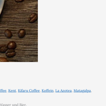
ffee
,
Kent
,
Kifaru Coffee
,
Koffein
,
La Azotea
,
Matagalpa
,
Wasser und Bier.