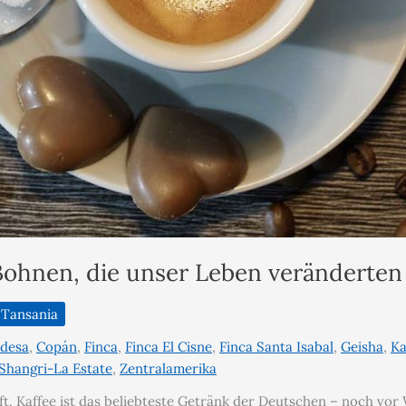
e Bohnen, die unser Leben veränderten
Tansania
ndesa
,
Copán
,
Finca
,
Finca El Cisne
,
Finca Santa Isabal
,
Geisha
,
Ka
Shangri-La Estate
,
Zentralamerika
ft. Kaffee ist das beliebteste Getränk der Deutschen – noch vor 