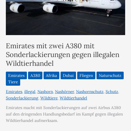
Emirates mit zwei A380 mit
Sonderlackierungen gegen illegalen
Wildtierhandel
Emirates
A380
Afrika
Dubai
Fliegen
Naturschutz
Tiere
Emirates
,
illegal
,
Nashorn
,
Nashörner
,
Nashornschutz
,
Schutz
,
Sonderlackierung
,
Wildtiere
,
Wildtierhandel
Emirates macht mit Sonderlackierungen auf zwei Airbus A380
auf den dringenden Handlungsbedarf im Kampf gegen illegalen
Wildtierhandel aufmerksam.