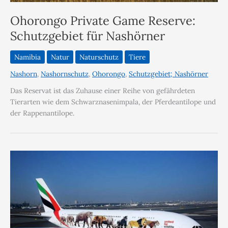
Ohorongo Private Game Reserve:
Schutzgebiet für Nashörner
Namibia
Natur
Naturschutz
Tiere
Nashorn
,
Nashornschutz
,
Ohorongo
,
Schutzgebiet; Nashörner
Das Reservat ist das Zuhause einer Reihe von gefährdeten
Tierarten wie dem Schwarznasenimpala, der Pferdeantilope und
der Rappenantilope.