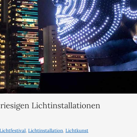
riesigen Lichtinstallationen
Lichtfestival
,
Lichtinstallation
,
Lichtkunst