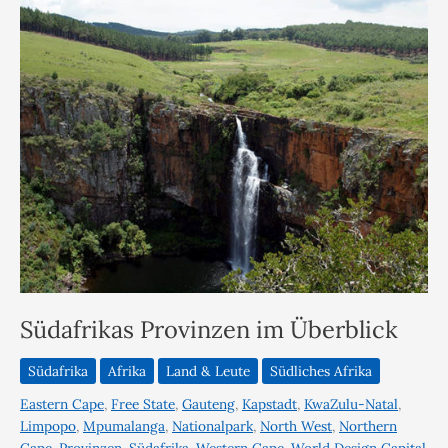
Südafrikas Provinzen im Überblick
Südafrika
Afrika
Land & Leute
Südliches Afrika
Eastern Cape
,
Free State
,
Gauteng
,
Kapstadt
,
KwaZulu-Natal
,
Limpopo
,
Mpumalanga
,
Nationalpark
,
North West
,
Northern