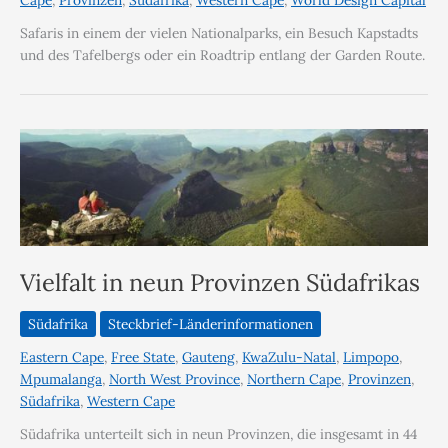
Cape
,
Provinzen
,
Südafrika
,
Western Cape
,
World Design Capital
Safaris in einem der vielen Nationalparks, ein Besuch Kapstadts
und des Tafelbergs oder ein Roadtrip entlang der Garden Route.
Vielfalt in neun Provinzen Südafrikas
Südafrika
Steckbrief-Länderinformationen
Eastern Cape
,
Free State
,
Gauteng
,
KwaZulu-Natal
,
Limpopo
,
Mpumalanga
,
North West Province
,
Northern Cape
,
Provinzen
,
Südafrika
,
Western Cape
Südafrika unterteilt sich in neun Provinzen, die insgesamt in 44