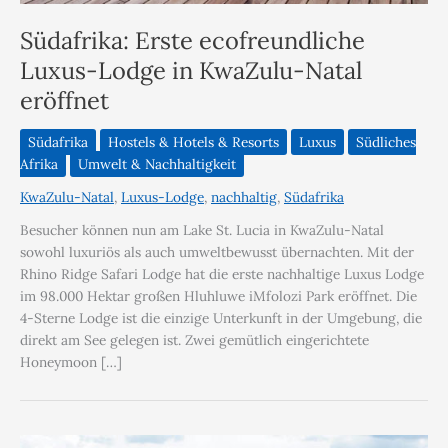
Südafrika: Erste ecofreundliche
Luxus-Lodge in KwaZulu-Natal
eröffnet
Südafrika
Hostels & Hotels & Resorts
Luxus
Südliches
Afrika
Umwelt & Nachhaltigkeit
KwaZulu-Natal
,
Luxus-Lodge
,
nachhaltig
,
Südafrika
Besucher können nun am Lake St. Lucia in KwaZulu-Natal
sowohl luxuriös als auch umweltbewusst übernachten. Mit der
Rhino Ridge Safari Lodge hat die erste nachhaltige Luxus Lodge
im 98.000 Hektar großen Hluhluwe iMfolozi Park eröffnet. Die
4-Sterne Lodge ist die einzige Unterkunft in der Umgebung, die
direkt am See gelegen ist. Zwei gemütlich eingerichtete
Honeymoon […]