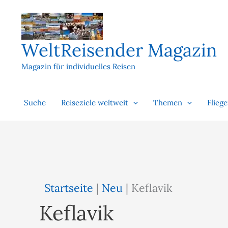
Zum
Inhalt
springen
WeltReisender Magazin
Magazin für individuelles Reisen
Suche
Reiseziele weltweit
Themen
Flieg
Startseite
|
Neu
|
Keflavik
Keflavik