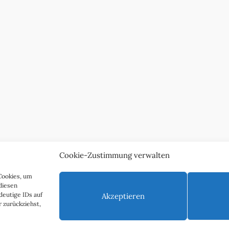
Cookie-Zustimmung verwalten
Cookies, um
diesen
deutige IDs auf
Akzeptieren
 zurückziehst,
nschutzerklärung
Impressum & Kontakt
Über uns
Werben S
Copyright 2011 - 2025 Ingo Paszkowsky