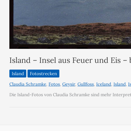
Island – Insel aus Feuer und Eis 
Island
Fotostrecken
Claudia Schramke
,
Fotos
,
Geysir
,
Gullfoss
,
Iceland
,
Island
,
I
Die Island-Fotos von Claudia Schramke sind mehr Interpre