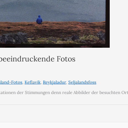
– beeindruckende Fotos
sland-Fotos
,
Keflavik
,
Reykjaladur
,
Seljalandsfoss
tationen der Stimmungen denn reale Abbilder der besuchten Ort