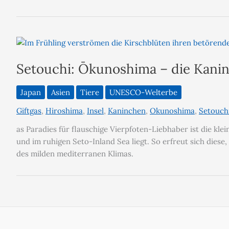
Setouchi: Ōkunoshima – die Kani
Japan
Asien
Tiere
UNESCO-Welterbe
Giftgas
,
Hiroshima
,
Insel
,
Kaninchen
,
Okunoshima
,
Setouch
as Paradies für flauschige Vierpfoten-Liebhaber ist die k
und im ruhigen Seto-Inland Sea liegt. So erfreut sich diese
des milden mediterranen Klimas.