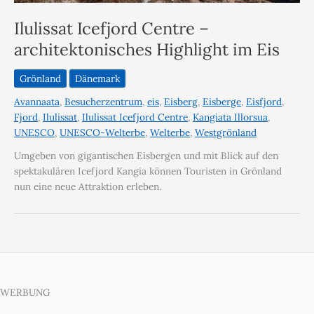
Ilulissat Icefjord Centre –
architektonisches Highlight im Eis
Grönland
Dänemark
Avannaata
,
Besucherzentrum
,
eis
,
Eisberg
,
Eisberge
,
Eisfjord
,
Fjord
,
Ilulissat
,
Ilulissat Icefjord Centre
,
Kangiata Illorsua
,
UNESCO
,
UNESCO-Welterbe
,
Welterbe
,
Westgrönland
Umgeben von gigantischen Eisbergen und mit Blick auf den
spektakulären Icefjord Kangia können Touristen in Grönland
nun eine neue Attraktion erleben.
WERBUNG