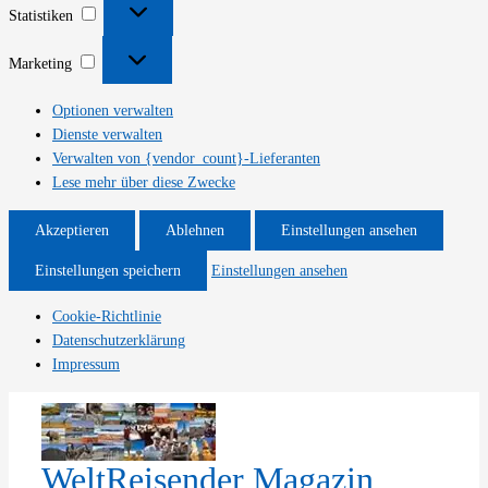
Statistiken
Marketing
Marketing
Optionen verwalten
Dienste verwalten
Verwalten von {vendor_count}-Lieferanten
Lese mehr über diese Zwecke
Akzeptieren
Ablehnen
Einstellungen ansehen
Einstellungen speichern
Einstellungen ansehen
Cookie-Richtlinie
Datenschutzerklärung
Impressum
Zum
Inhalt
springen
WeltReisender Magazin