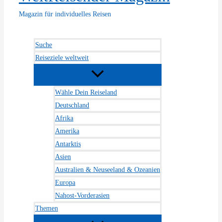
Magazin für individuelles Reisen
Suche
Reiseziele weltweit
Wähle Dein Reiseland
Deutschland
Afrika
Amerika
Antarktis
Asien
Australien & Neuseeland & Ozeanien
Europa
Nahost-Vorderasien
Themen