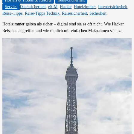
Hostels & Hotels & Resorts
Reise-Sicherheit
Service
Datensicherheit
,
eSIM
,
Hacker
,
Hotelzimmer
,
Internetsicherheit
,
Reise-Tipps
,
Reise-Tipps Technik
,
Reisesicherheit
,
Sicherheit
Hotelzimmer gelten als sicher – digital sind sie es oft nicht. Wie Hacker
Reisende angreifen und wie du dich mit einfachen Maßnahmen schützt.