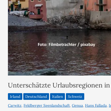
Unterschätzte Urlaubsregionen in
Irland
Deutschland
Italien
Schweiz
Carwitz
,
Feldberger Seenlandschaft
,
Genua
,
Hans Fallada
,
I