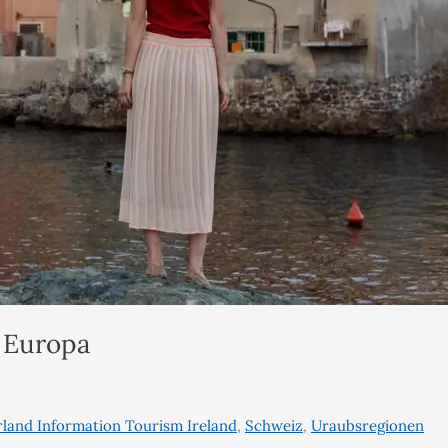
 Europa
rland Information Tourism Ireland
,
Schweiz
,
Uraubsregionen