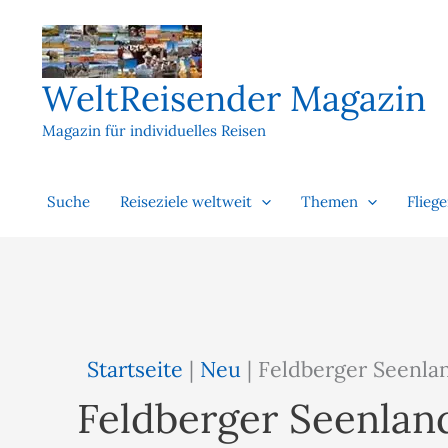
Zum
Inhalt
springen
WeltReisender Magazin
Magazin für individuelles Reisen
Suche
Reiseziele weltweit
Themen
Flieg
Startseite
|
Neu
|
Feldberger Seenla
Feldberger Seenlan