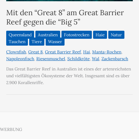
Mit den “Great 8” am Great Barrier
Reef gegen die “Big 5”
Queensland
Australien
Fotostrecken
Haie
Natur
Tauchen
Tiere
Wasser
Clownfish
,
Great 8
,
Great Barrier Reef
,
Hai
,
Manta-Rochen
,
Napoleonfisch
,
Riesenmuschel
,
Schildkröte
,
Wal
,
Zackenbarsch
Das Great Barrier Reef in Australien ist eines der artenreichsten
und vielfältigsten Ökosysteme der Welt. Insgesamt sind es über
2.900 Korallenriffe.
WERBUNG