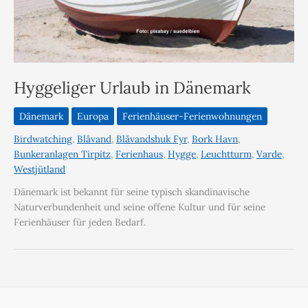
Hyggeliger Urlaub in Dänemark
Dänemark
Europa
Ferienhäuser-Ferienwohnungen
Birdwatching
,
Blåvand
,
Blåvandshuk Fyr
,
Bork Havn
,
Bunkeranlagen Tirpitz
,
Ferienhaus
,
Hygge
,
Leuchtturm
,
Varde
,
Westjütland
Dänemark ist bekannt für seine typisch skandinavische
Naturverbundenheit und seine offene Kultur und für seine
Ferienhäuser für jeden Bedarf.