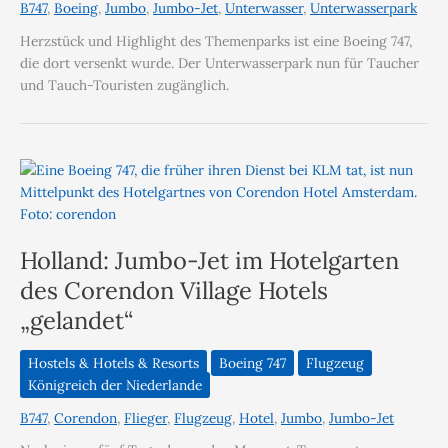
B747
,
Boeing
,
Jumbo
,
Jumbo-Jet
,
Unterwasser
,
Unterwasserpark
Herzstück und Highlight des Themenparks ist eine Boeing 747,
die dort versenkt wurde. Der Unterwasserpark nun für Taucher
und Tauch-Touristen zugänglich.
Holland: Jumbo-Jet im Hotelgarten
des Corendon Village Hotels
„gelandet“
Hostels & Hotels & Resorts
Boeing 747
Flugzeug
Königreich der Niederlande
B747
,
Corendon
,
Flieger
,
Flugzeug
,
Hotel
,
Jumbo
,
Jumbo-Jet