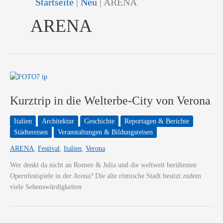
Startseite
|
Neu
|
ARENA
ARENA
Kurztrip in die Welterbe-City von Verona
Italien
Architektur
Geschichte
Reportagen & Berichte
Städtereisen
Veranstaltungen & Bildungsreisen
ARENA
,
Festival
,
Italien
,
Verona
Wer denkt da nicht an Romeo & Julia und die weltweit berühmten
Opernfestspiele in der Arena? Die alte römische Stadt besitzt zudem
viele Sehenswürdigkeiten