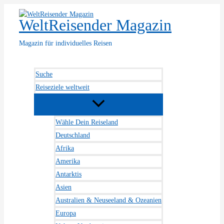
Zum
Inhalt
WeltReisender Magazin
springen
Magazin für individuelles Reisen
Suche
Reiseziele weltweit
Wähle Dein Reiseland
Deutschland
Afrika
Amerika
Antarktis
Asien
Australien & Neuseeland & Ozeanien
Europa