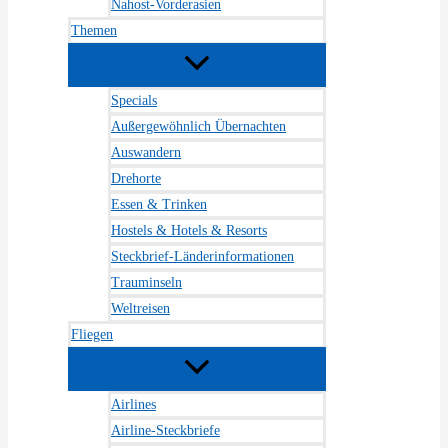
Nahost-Vorderasien
Themen
Specials
Außergewöhnlich Übernachten
Auswandern
Drehorte
Essen & Trinken
Hostels & Hotels & Resorts
Steckbrief-Länderinformationen
Trauminseln
Weltreisen
Fliegen
Airlines
Airline-Steckbriefe