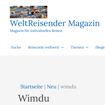
Zum
Inhalt
springen
WeltReisender Magazin
Magazin für individuelles Reisen
Suche
Reiseziele weltweit
Themen
Flieg
Startseite
|
Neu
|
wimdu
Wimdu