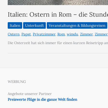
Italien: Ostern in Rom – die Stun
Italien
Unterkunft
Veranstaltungen & Bildungsreisen
Ostern
,
Papst
,
Privatzimmer
,
Rom
,
wimdu
,
Zimmer
,
Zimmer
Die Osterzeit hat sich immer für einen kurzen Reisetripp 
WERBUNG
Angebote unserer Partner
Preiswerte Flüge in die ganze Welt finden