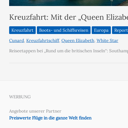
Kreuzfahrt: Mit der „Queen Elizab
Kreuzfahrt
Boots- und Schiffsreisen
Europa
Report
Cunard
,
Kreuzfahrtschiff
,
Queen Elizabeth
,
White Star
Reiseetappen bei „Rund um die britischen Inseln“: Southam
WERBUNG
Angebote unserer Partner
Preiswerte Flüge in die ganze Welt finden