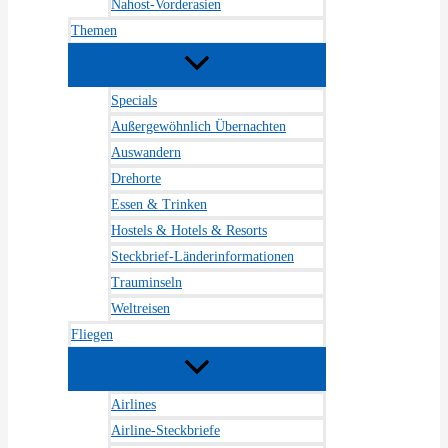
Nahost-Vorderasien
Themen
Specials
Außergewöhnlich Übernachten
Auswandern
Drehorte
Essen & Trinken
Hostels & Hotels & Resorts
Steckbrief-Länderinformationen
Trauminseln
Weltreisen
Fliegen
Airlines
Airline-Steckbriefe