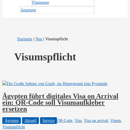
Flugzeuge
Anzeigen
Startseite
|
Neu
|
Visumspflicht
Visumspflicht
Ägypten führt digitales Visa on Arrival
ein: QR-Code soll Visumaufkleber
ersetzen
Ägypten
Aktuell
Service
QR-Code
,
Visa
,
Visa on arrival
,
Visum
,
Visumspflicht