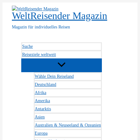
Zum
Inhalt
WeltReisender Magazin
springen
Magazin für individuelles Reisen
Suche
Reiseziele weltweit
Wähle Dein Reiseland
Deutschland
Afrika
Amerika
Antarktis
Asien
Australien & Neuseeland & Ozeanien
Europa