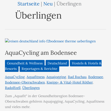
Startseite
|
Neu
|
Überlingen
Überlingen
AquaCycling am Bodensee
Gesundheit & Wellness
Deutschland
Hostels & Hotels &
Resorts
Reportagen & Berichte
AquaCycling
,
Aquafitness
,
Aquajogging
,
Bad Buchau
,
Bodensee
,
Bodensee-Oberschwaben
,
Kneipp- & Vital-Hotel Röther
,
Radolfzell
,
Überlingen
Zum „Aquafit“ in der Gesundheitsregion Bodensee-
Oberschwaben gehören Aquajogging, AquaCycling, Aquafitness
und vieles mehr.