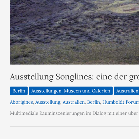
Ausstellung Songlines: eine der 
Berlin
Ausstellungen, Museen und Galerien
Australien
Aborigines
,
Ausstellung
,
Australien
,
Berlin
,
Humboldt Foru
Multimediale Rauminszenierungen im Dialog mit einer über 