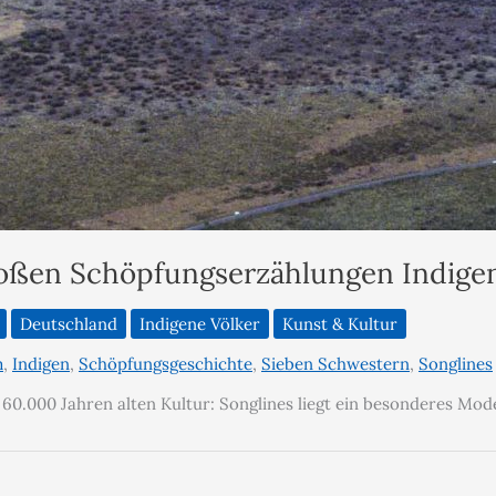
großen Schöpfungserzählungen Indigen
Deutschland
Indigene Völker
Kunst & Kultur
m
,
Indigen
,
Schöpfungsgeschichte
,
Sieben Schwestern
,
Songlines
60.000 Jahren alten Kultur: Songlines liegt ein besonderes Mod