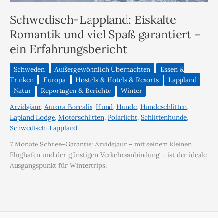
Schwedisch-Lappland: Eiskalte
Romantik und viel Spaß garantiert –
ein Erfahrungsbericht
Schweden
Außergewöhnlich Übernachten
Essen &
Trinken
Europa
Hostels & Hotels & Resorts
Lappland
Natur
Reportagen & Berichte
Winter
Arvidsjaur
,
Aurora Borealis
,
Hund
,
Hunde
,
Hundeschlitten
,
Lapland Lodge
,
Motorschlitten
,
Polarlicht
,
Schlittenhunde
,
Schwedisch-Lappland
7 Monate Schnee-Garantie: Arvidsjaur – mit seinem kleinen
Flughafen und der günstigen Verkehrsanbindung – ist der ideale
Ausgangspunkt für Wintertrips.