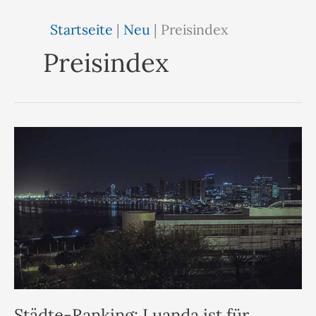
Startseite
|
Neu
|
Preisindex
Preisindex
Städte-Ranking: Luanda ist für