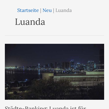
Startseite
|
Neu
|
Luanda
Luanda
Städte-Ranking: Luanda ist für