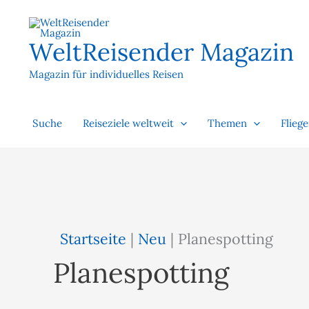
Zum
Inhalt
springen
WeltReisender Magazin
Magazin für individuelles Reisen
Suche
Reiseziele weltweit
Themen
Flieg
Startseite
|
Neu
|
Planespotting
Planespotting