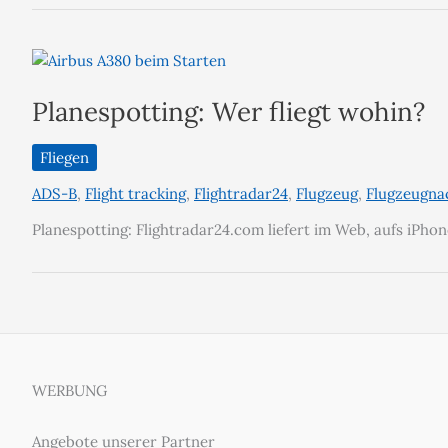
Planespotting: Wer fliegt wohin?
Fliegen
ADS-B
,
Flight tracking
,
Flightradar24
,
Flugzeug
,
Flugzeugna
Planespotting: Flightradar24.com liefert im Web, aufs iPh
WERBUNG
Angebote unserer Partner