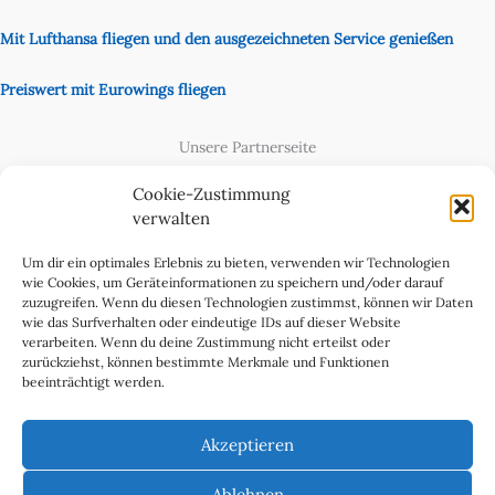
Mit Lufthansa fliegen und den ausgezeichneten Service genießen
Preiswert mit Eurowings fliegen
Unsere Partnerseite
Content Creator
Cookie-Zustimmung
verwalten
Um dir ein optimales Erlebnis zu bieten, verwenden wir Technologien
wie Cookies, um Geräteinformationen zu speichern und/oder darauf
zuzugreifen. Wenn du diesen Technologien zustimmst, können wir Daten
wie das Surfverhalten oder eindeutige IDs auf dieser Website
verarbeiten. Wenn du deine Zustimmung nicht erteilst oder
zurückziehst, können bestimmte Merkmale und Funktionen
beeinträchtigt werden.
Cookie-Richtlinie (EU)
Datenschutzerklärung
Akzeptieren
Impressum & Kontakt
Über uns
Ablehnen