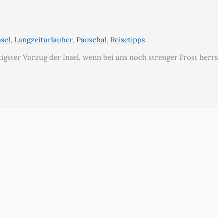
nsel
,
Langzeiturlauber
,
Pauschal
,
Reisetipps
igster Vorzug der Insel, wenn bei uns noch strenger Frost herrs