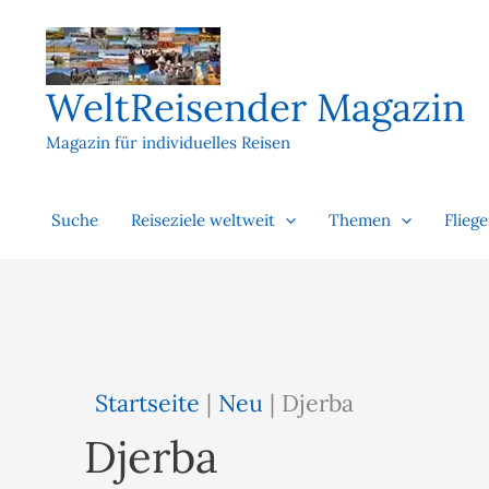
Zum
Inhalt
springen
WeltReisender Magazin
Magazin für individuelles Reisen
Suche
Reiseziele weltweit
Themen
Flieg
Startseite
|
Neu
|
Djerba
Djerba