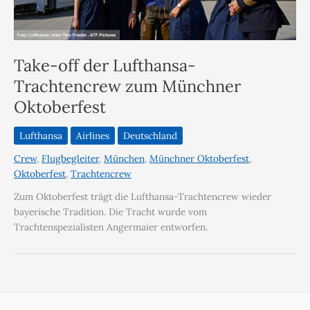
Take-off der Lufthansa-
Trachtencrew zum Münchner
Oktoberfest
Lufthansa
Airlines
Deutschland
Crew
,
Flugbegleiter
,
München
,
Münchner Oktoberfest
,
Oktoberfest
,
Trachtencrew
Zum Oktoberfest trägt die Lufthansa-Trachtencrew wieder
bayerische Tradition. Die Tracht wurde vom
Trachtenspezialisten Angermaier entworfen.