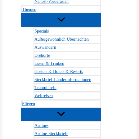
Nahost-Vorderasien
Themen
Specials
Außergewöhnlich Übernachten
Auswandern
Drehorte
Essen & Trinken
Hostels & Hotels & Resorts
Steckbrief-Länderinformationen
Trauminseln
Weltreisen
Fliegen
Airlines
Airline-Steckbriefe