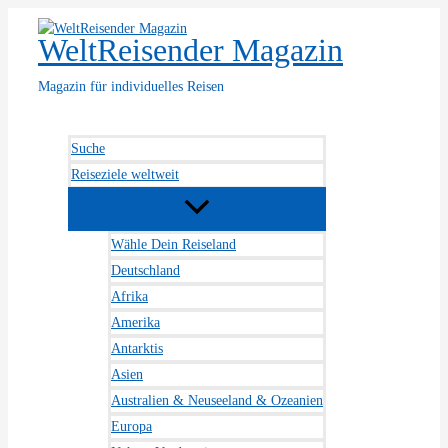
Zum
Inhalt
WeltReisender Magazin
springen
Magazin für individuelles Reisen
Suche
Reiseziele weltweit
Wähle Dein Reiseland
Deutschland
Afrika
Amerika
Antarktis
Asien
Australien & Neuseeland & Ozeanien
Europa