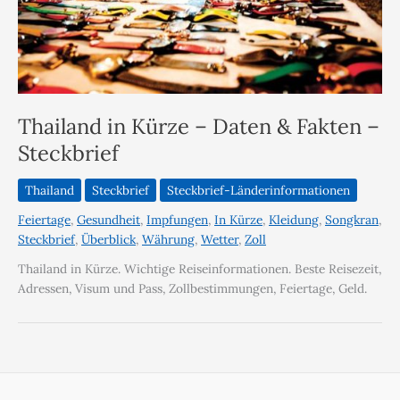
Thailand in Kürze – Daten & Fakten –
Steckbrief
Thailand
Steckbrief
Steckbrief-Länderinformationen
Feiertage
,
Gesundheit
,
Impfungen
,
In Kürze
,
Kleidung
,
Songkran
,
Steckbrief
,
Überblick
,
Währung
,
Wetter
,
Zoll
Thailand in Kürze. Wichtige Reiseinformationen. Beste Reisezeit,
Adressen, Visum und Pass, Zollbestimmungen, Feiertage, Geld.