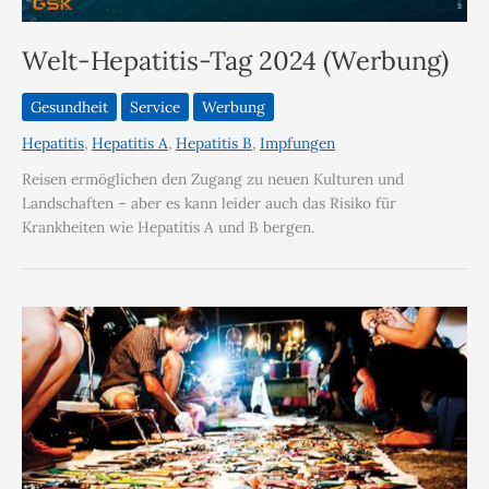
Welt-Hepatitis-Tag 2024 (Werbung)
Gesundheit
Service
Werbung
Hepatitis
,
Hepatitis A
,
Hepatitis B
,
Impfungen
Reisen ermöglichen den Zugang zu neuen Kulturen und
Landschaften – aber es kann leider auch das Risiko für
Krankheiten wie Hepatitis A und B bergen.