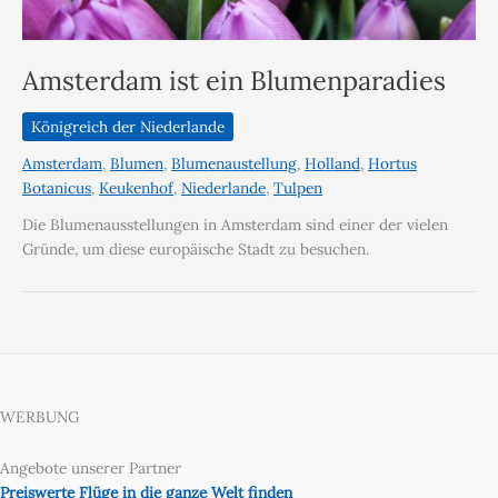
Amsterdam ist ein Blumenparadies
Königreich der Niederlande
Amsterdam
,
Blumen
,
Blumenaustellung
,
Holland
,
Hortus
Botanicus
,
Keukenhof
,
Niederlande
,
Tulpen
Die Blumenausstellungen in Amsterdam sind einer der vielen
Gründe, um diese europäische Stadt zu besuchen.
WERBUNG
Angebote unserer Partner
Preiswerte Flüge in die ganze Welt finden