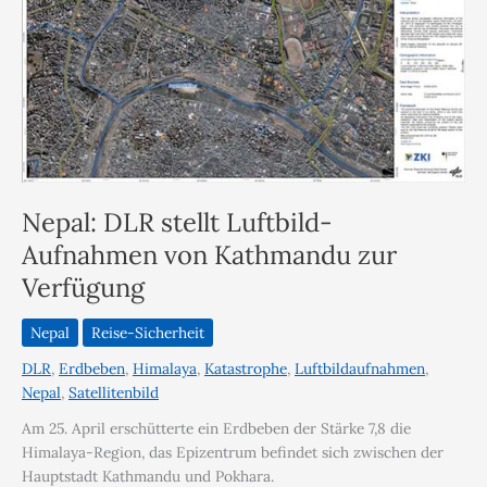
Nepal: DLR stellt Luftbild-
Aufnahmen von Kathmandu zur
Verfügung
Nepal
Reise-Sicherheit
DLR
,
Erdbeben
,
Himalaya
,
Katastrophe
,
Luftbildaufnahmen
,
Nepal
,
Satellitenbild
Am 25. April erschütterte ein Erdbeben der Stärke 7,8 die
Himalaya-Region, das Epizentrum befindet sich zwischen der
Hauptstadt Kathmandu und Pokhara.