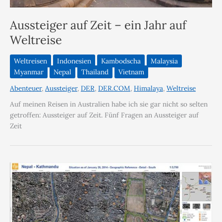
Aussteiger auf Zeit – ein Jahr auf
Weltreise
Weltreisen
Indonesien
Kambodscha
Malaysia
Myanmar
Nepal
Thailand
Vietnam
Abenteuer
,
Aussteiger
,
DER
,
DER.COM
,
Himalaya
,
Weltreise
Auf meinen Reisen in Australien habe ich sie gar nicht so selten
getroffen: Aussteiger auf Zeit. Fünf Fragen an Aussteiger auf
Zeit