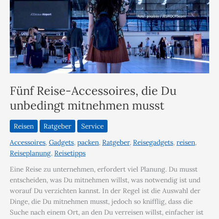
Fünf Reise-Accessoires, die Du
unbedingt mitnehmen musst
Reisen
Ratgeber
Service
Accessoires
,
Gadgets
,
packen
,
Ratgeber
,
Reisegadgets
,
reisen
,
Reiseplanung
,
Reisetipps
Eine Reise zu unternehmen, erfordert viel Planung. Du musst
entscheiden, was Du mitnehmen willst, was notwendig ist und
worauf Du verzichten kannst. In der Regel ist die Auswahl der
Dinge, die Du mitnehmen musst, jedoch so knifflig, dass die
Suche nach einem Ort, an den Du verreisen willst, einfacher ist