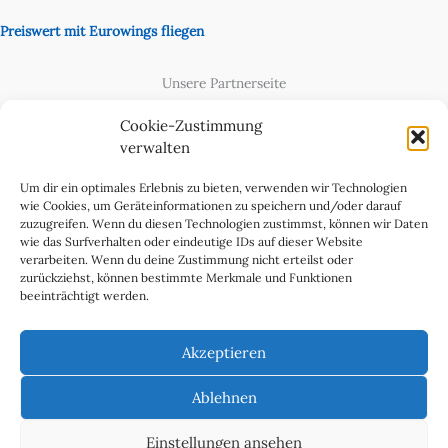
Preiswert mit Eurowings fliegen
Unsere Partnerseite
Content Creator
Cookie-Zustimmung
verwalten
Um dir ein optimales Erlebnis zu bieten, verwenden wir Technologien
wie Cookies, um Geräteinformationen zu speichern und/oder darauf
zuzugreifen. Wenn du diesen Technologien zustimmst, können wir Daten
wie das Surfverhalten oder eindeutige IDs auf dieser Website
verarbeiten. Wenn du deine Zustimmung nicht erteilst oder
zurückziehst, können bestimmte Merkmale und Funktionen
beeinträchtigt werden.
Cookie-Richtlinie (EU)
Datenschutzerklärung
Akzeptieren
Impressum & Kontakt
Über uns
Ablehnen
Werben Sie in WeltReisender Magazin
Einstellungen ansehen