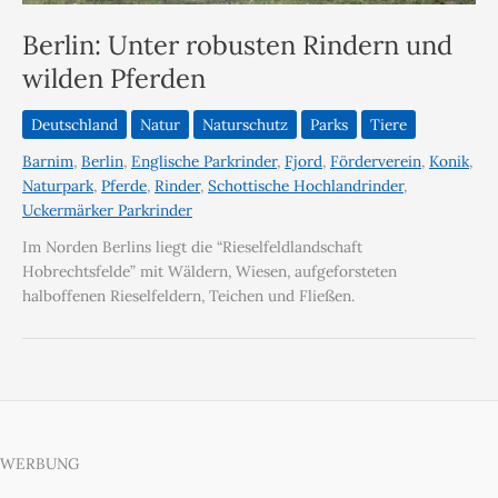
Berlin: Unter robusten Rindern und
wilden Pferden
Deutschland
Natur
Naturschutz
Parks
Tiere
Barnim
,
Berlin
,
Englische Parkrinder
,
Fjord
,
Förderverein
,
Konik
,
Naturpark
,
Pferde
,
Rinder
,
Schottische Hochlandrinder
,
Uckermärker Parkrinder
Im Norden Berlins liegt die “Rieselfeldlandschaft
Hobrechtsfelde” mit Wäldern, Wiesen, aufgeforsteten
halboffenen Rieselfeldern, Teichen und Fließen.
WERBUNG