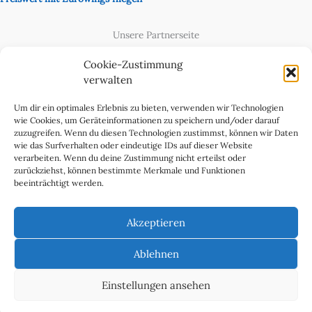
Unsere Partnerseite
Content Creator
Cookie-Zustimmung
verwalten
Um dir ein optimales Erlebnis zu bieten, verwenden wir Technologien
wie Cookies, um Geräteinformationen zu speichern und/oder darauf
zuzugreifen. Wenn du diesen Technologien zustimmst, können wir Daten
wie das Surfverhalten oder eindeutige IDs auf dieser Website
verarbeiten. Wenn du deine Zustimmung nicht erteilst oder
zurückziehst, können bestimmte Merkmale und Funktionen
beeinträchtigt werden.
Cookie-Richtlinie (EU)
Datenschutzerklärung
Akzeptieren
Impressum & Kontakt
Über uns
Ablehnen
Werben Sie in WeltReisender Magazin
Einstellungen ansehen
Copyright 2011 - 2025 Ingo Paszkowsky