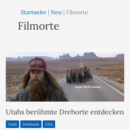
Startseite
|
Neu
|
Filmorte
Filmorte
Utahs berühmte Drehorte entdecken
Utah
Drehorte
USA