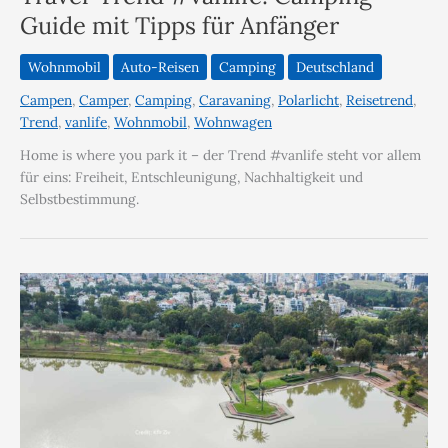
Guide mit Tipps für Anfänger
Wohnmobil
Auto-Reisen
Camping
Deutschland
Campen
,
Camper
,
Camping
,
Caravaning
,
Polarlicht
,
Reisetrend
,
Trend
,
vanlife
,
Wohnmobil
,
Wohnwagen
Home is where you park it – der Trend #vanlife steht vor allem
für eins: Freiheit, Entschleunigung, Nachhaltigkeit und
Selbstbestimmung.