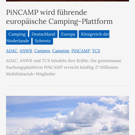
PiNCAMP wird führende
europäische Camping-Plattform
Camping
Deutschland
Europa
Königreich der
Niederlande
Schweiz
ADAC
,
ANWB
,
Campen
,
Camping
,
PiNCAMP
,
TCS
ADAC, ANWB und TCS bündeln ihre Kräfte. Die gemeinsame
Buchungsplattform PiNCAMP erreicht künftig 27 Millionen
Mobilitätsclub-Mitglieder