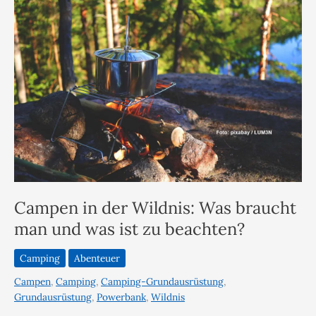
Campen in der Wildnis: Was braucht
man und was ist zu beachten?
Camping
Abenteuer
Campen
,
Camping
,
Camping-Grundausrüstung
,
Grundausrüstung
,
Powerbank
,
Wildnis