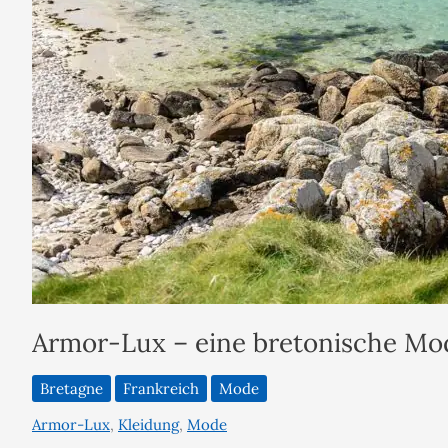
Armor-Lux – eine bretonische Mo
Bretagne
Frankreich
Mode
Armor-Lux
,
Kleidung
,
Mode