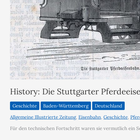
History: Die Stuttgarter Pferdeei
Geschichte
Baden-Württemberg
Deutschland
Allgemeine Illustrierte Zeitung
,
Eisenbahn
,
Geschichte
,
Pfer
Für den technischen Fortschritt waren sie vermutlich ein Se