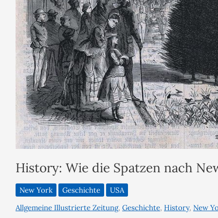
History: Wie die Spatzen nach N
New York
Geschichte
USA
Allgemeine Illustrierte Zeitung
,
Geschichte
,
History
,
New Yo