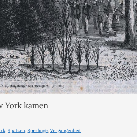
ew York kamen
rk
,
Spatzen
,
Sperlinge
,
Vergangenheit