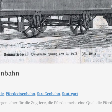
senbahn
de
,
Pferdeeisenbahn
,
Straßenbahn
,
Stuttgart
gen, aber für die Zugtiere, die Pferde, meist eine Qual: die Pfe