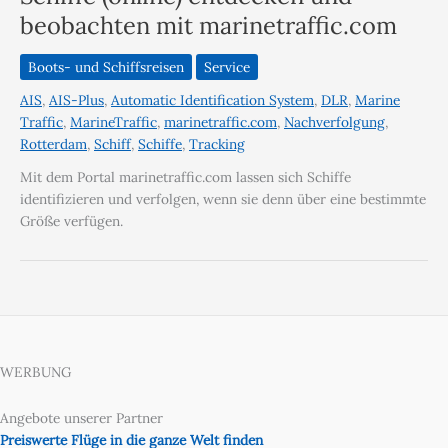
beobachten mit marinetraffic.com
Boots- und Schiffsreisen
Service
AIS
,
AIS-Plus
,
Automatic Identification System
,
DLR
,
Marine
Traffic
,
MarineTraffic
,
marinetraffic.com
,
Nachverfolgung
,
Rotterdam
,
Schiff
,
Schiffe
,
Tracking
Mit dem Portal marinetraffic.com lassen sich Schiffe
identifizieren und verfolgen, wenn sie denn über eine bestimmte
Größe verfügen.
WERBUNG
Angebote unserer Partner
Preiswerte Flüge in die ganze Welt finden