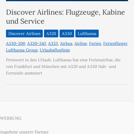
Discover Airlines: Flugzeuge, Kabine
und Service
Discover Airlines
A320
A330
Lufthansa
A330-300
,
A330-343
,
A333
,
Airbus
,
Airline
,
Ferien
,
Ferienflieger
,
Lufthansa Group
,
Urlaubsfluglinie
Preiswert in den Urlaub. Lufthansa hat eine Ferienairline, die
von Frankfurt und München mit A320 und A330 Nah- und
Fernziele ansteuert
WERBUNG
Angebote unserer Partner