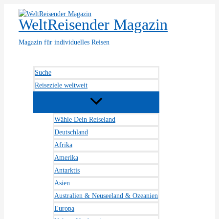
Zum
Inhalt
WeltReisender Magazin
springen
Magazin für individuelles Reisen
Suche
Reiseziele weltweit
Wähle Dein Reiseland
Deutschland
Afrika
Amerika
Antarktis
Asien
Australien & Neuseeland & Ozeanien
Europa