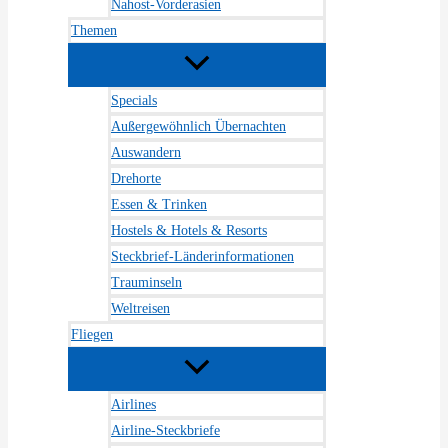
Nahost-Vorderasien
Themen
Specials
Außergewöhnlich Übernachten
Auswandern
Drehorte
Essen & Trinken
Hostels & Hotels & Resorts
Steckbrief-Länderinformationen
Trauminseln
Weltreisen
Fliegen
Airlines
Airline-Steckbriefe