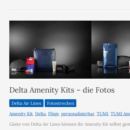
Delta Amenity Kits – die Fotos
Delta Air Lines
Fotostrecken
Amenity Kit
,
Delta
,
Flüge
,
personalisierbar
,
TUMI
,
TUMI Ame
Gäste von Delta Air Lines können ihr Amenity Kit selbst ges